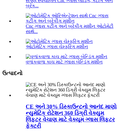
સંપૂર્ણ સ્વચાલિત Cnc ગ્લાસ લોડિંગ, કટીંગ અને
બ્રેક...
Cnc ગ્લાસ કટીંગ અને બ્રેકીંગ મશીન ઓટોમેટી
સાથે...
ઓટોમેટિક ગ્લાસ ચેમ્ફરિંગ મશીન
વળાંકવાળા કાચ માટે ગ્લાસ બેન્ડિંગ મશીન
ઉત્પાદનો
CE અને 30% ડિસ્કાઉન્ટનો આનંદ માણો
ન્યુમેટિક રોટેશન 360 ડિગ્રી વેક્યુમ
લિફ્ટર વેચાણ માટે વેક્યૂમ ગ્લાસ લિફ્ટર
ફેક્ટરી