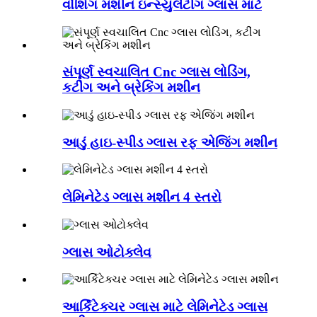
વોશિંગ મશીન ઇન્સ્યુલેટીંગ ગ્લાસ માટે
સંપૂર્ણ સ્વચાલિત Cnc ગ્લાસ લોડિંગ,
કટીંગ અને બ્રેકિંગ મશીન
આડું હાઇ-સ્પીડ ગ્લાસ રફ એજિંગ મશીન
લેમિનેટેડ ગ્લાસ મશીન 4 સ્તરો
ગ્લાસ ઓટોક્લેવ
આર્કિટેક્ચર ગ્લાસ માટે લેમિનેટેડ ગ્લાસ