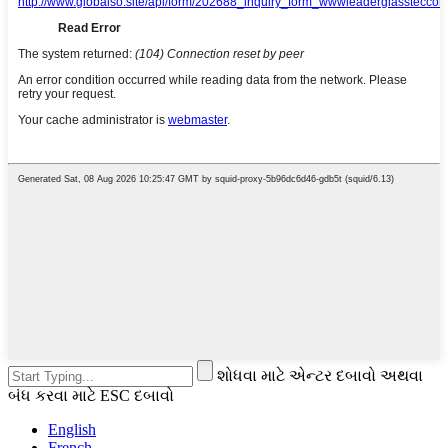
શોધવા માટે એન્ટર દબાવો અથવા
બંધ કરવા માટે ESC દબાવો
English
French