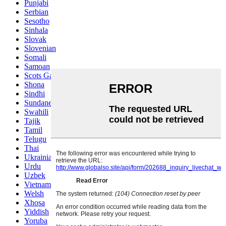
Punjabi
Serbian
Sesotho
Sinhala
Slovak
Slovenian
Somali
Samoan
Scots Gaelic
Shona
Sindhi
Sundanese
Swahili
Tajik
Tamil
Telugu
Thai
Ukrainian
Urdu
Uzbek
Vietnamese
Welsh
Xhosa
Yiddish
Yoruba