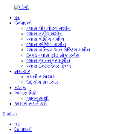
ઘર
ઉત્પાદનો
ગ્લાસ લેમિનેટિંગ મશીન
ગ્લાસ કટીંગ મશીન
ગ્લાસ વોશિંગ મશીન
ગ્લાસ એજિંગ મશીન
ગ્લાસ બેન્ડિંગ અને મેલ્ટિંગ મશીન
ટેમ્પર્ડ ગ્લાસ હીટ સોક ફર્નેસ
ગ્લાસ ટ્રાન્સફર મશીન
ગ્લાસ ઇન્ટરલેયર ફિલ્મ
સમાચાર
કંપની સમાચાર
ઉદ્યોગ સમાચાર
FAQs
અમારા વિશે
જીવનસાથી
અમારો સંપર્ક કરો
English
ઘર
ઉત્પાદનો