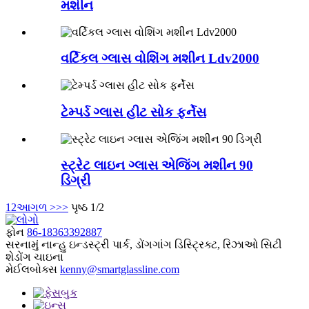
મશીન
વર્ટિકલ ગ્લાસ વોશિંગ મશીન Ldv2000
ટેમ્પર્ડ ગ્લાસ હીટ સોક ફર્નેસ
સ્ટ્રેટ લાઇન ગ્લાસ એજિંગ મશીન 90
ડિગ્રી
1
2
આગળ >
>>
પૃષ્ઠ 1/2
ફોન
86-18363392887
સરનામું
નાન્હુ ઇન્ડસ્ટ્રી પાર્ક, ડોંગગાંગ ડિસ્ટ્રિક્ટ, રિઝાઓ સિટી
શેડોંગ ચાઇના
મેઈલબોક્સ
kenny@smartglassline.com