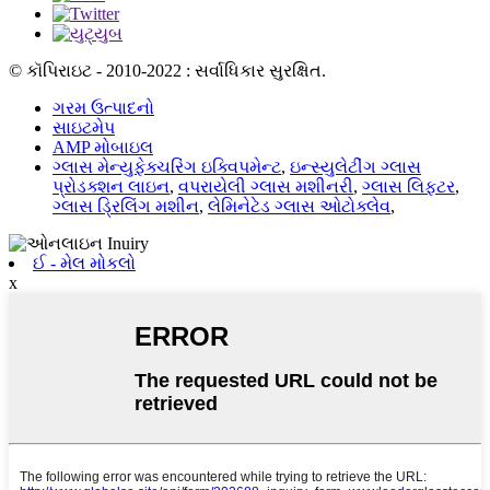
© કૉપિરાઇટ - 2010-2022 : સર્વાધિકાર સુરક્ષિત.
ગરમ ઉત્પાદનો
સાઇટમેપ
AMP મોબાઇલ
ગ્લાસ મેન્યુફેક્ચરિંગ ઇક્વિપમેન્ટ
,
ઇન્સ્યુલેટીંગ ગ્લાસ
પ્રોડક્શન લાઇન
,
વપરાયેલી ગ્લાસ મશીનરી
,
ગ્લાસ લિફ્ટર
,
ગ્લાસ ડ્રિલિંગ મશીન
,
લેમિનેટેડ ગ્લાસ ઓટોક્લેવ
,
ઈ - મેલ મોકલો
x