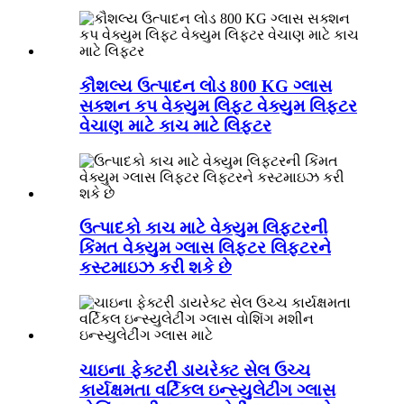
કૌશલ્ય ઉત્પાદન લોડ 800 KG ગ્લાસ
સક્શન કપ વેક્યુમ લિફ્ટ વેક્યુમ લિફ્ટર
વેચાણ માટે કાચ માટે લિફ્ટર
ઉત્પાદકો કાચ માટે વેક્યુમ લિફ્ટરની
કિંમત વેક્યુમ ગ્લાસ લિફ્ટર લિફ્ટરને
કસ્ટમાઇઝ કરી શકે છે
ચાઇના ફેક્ટરી ડાયરેક્ટ સેલ ઉચ્ચ
કાર્યક્ષમતા વર્ટિકલ ઇન્સ્યુલેટીંગ ગ્લાસ