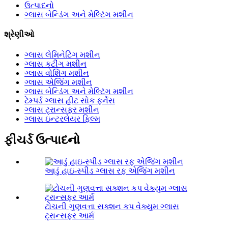
ઉત્પાદનો
ગ્લાસ બેન્ડિંગ અને મેલ્ટિંગ મશીન
શ્રેણીઓ
ગ્લાસ લેમિનેટિંગ મશીન
ગ્લાસ કટીંગ મશીન
ગ્લાસ વોશિંગ મશીન
ગ્લાસ એજિંગ મશીન
ગ્લાસ બેન્ડિંગ અને મેલ્ટિંગ મશીન
ટેમ્પર્ડ ગ્લાસ હીટ સોક ફર્નેસ
ગ્લાસ ટ્રાન્સફર મશીન
ગ્લાસ ઇન્ટરલેયર ફિલ્મ
ફીચર્ડ ઉત્પાદનો
આડું હાઇ-સ્પીડ ગ્લાસ રફ એજિંગ મશીન
ટોચની ગુણવત્તા સક્શન કપ વેક્યુમ ગ્લાસ
ટ્રાન્સફર આર્મ