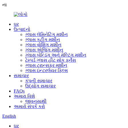
ના
ઘર
ઉત્પાદનો
ગ્લાસ લેમિનેટિંગ મશીન
ગ્લાસ કટીંગ મશીન
ગ્લાસ વોશિંગ મશીન
ગ્લાસ એજિંગ મશીન
ગ્લાસ બેન્ડિંગ અને મેલ્ટિંગ મશીન
ટેમ્પર્ડ ગ્લાસ હીટ સોક ફર્નેસ
ગ્લાસ ટ્રાન્સફર મશીન
ગ્લાસ ઇન્ટરલેયર ફિલ્મ
સમાચાર
કંપની સમાચાર
ઉદ્યોગ સમાચાર
FAQs
અમારા વિશે
જીવનસાથી
અમારો સંપર્ક કરો
English
ઘર