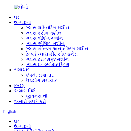
ઘર
ઉત્પાદનો
ગ્લાસ લેમિનેટિંગ મશીન
ગ્લાસ કટીંગ મશીન
ગ્લાસ વોશિંગ મશીન
ગ્લાસ એજિંગ મશીન
ગ્લાસ બેન્ડિંગ અને મેલ્ટિંગ મશીન
ટેમ્પર્ડ ગ્લાસ હીટ સોક ફર્નેસ
ગ્લાસ ટ્રાન્સફર મશીન
ગ્લાસ ઇન્ટરલેયર ફિલ્મ
સમાચાર
કંપની સમાચાર
ઉદ્યોગ સમાચાર
FAQs
અમારા વિશે
જીવનસાથી
અમારો સંપર્ક કરો
English
ઘર
ઉત્પાદનો