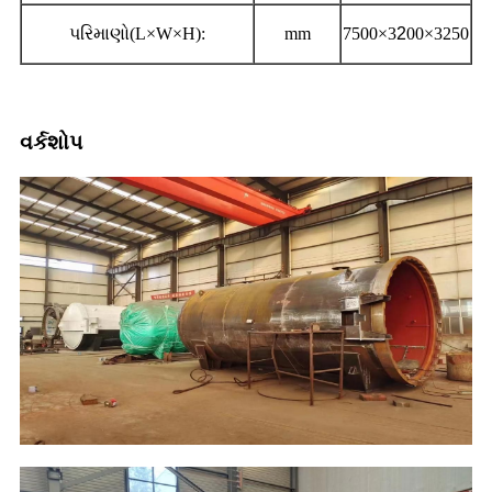
પરિમાણો(L×W×H):
mm
7500×3
2
00×3250
વર્કશોપ