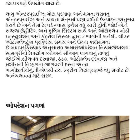
વ્યાપકપણે ઉપયોગ થાય છે.
લાગુ એન્ટરપ્રાઈઝ: મોટા પ્રમાણ અને ક્ષમતા ધરાવતું
એન્ટરપ્રાઈઝ અને કાચના ક્ષેત્રમાં ઘણા વર્ષોનો ઉત્પાદન અનુભવ
ધરાવે છે અને તેમાં ટેમ્પર્ડ ગ્લાસ ફર્નેસ વધુ સારી હોવી જોઈએ.
તે
સજ્જ છે
હીટિંગ અને કૂલિંગ સિસ્ટમ સાથે અને ઓટોક્લેવ બોડી
ઇન્સ્યુલેશન અને કંટ્રોલ સિસ્ટમ દ્વારા 2 ભાગોની બનેલી. લીડર
ઓટોક્લેવ
ટૂંકા પ્રક્રિયા સમય અને ઉચ્ચ કાર્યક્ષમતા
છે.બધા
પ્રક્રિયા
is
અનુસાર
to
અમારા
ઓપરેશન નિયમ
જે
અલગ
સામગ્રીનો ઉપયોગ કરો
અને સી
આગ લાગવાનું ટાળવું
જોઈએ.સીલબંધ દરવાજા, ઠંડક, ઓટોક્લેવ દરવાજા અને
મશીનની નિષ્ફળતા જાળવણી દરના અન્ય
ભાગો
is
નીચેનું
.
પીએલસી-ટચ સ્ક્રીન નિયંત્રણ
જે વધુ સચોટ છે
અને
ચલાવવા માટે સરળ.
ઓપરેશન પગલાં