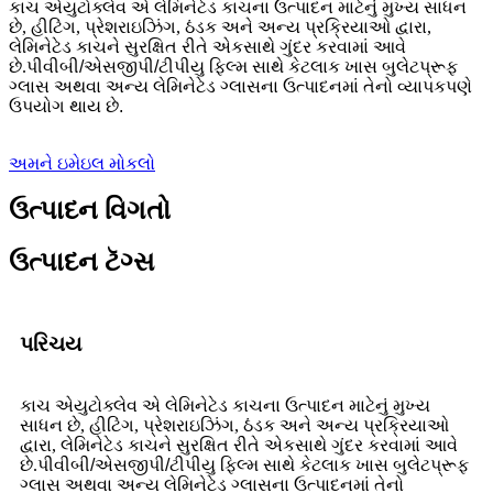
કાચ એ
યુટોક્લેવ એ લેમિનેટેડ કાચના ઉત્પાદન માટેનું મુખ્ય સાધન
છે, હીટિંગ, પ્રેશરાઇઝિંગ, ઠંડક અને અન્ય પ્રક્રિયાઓ દ્વારા,
લેમિનેટેડ કાચને સુરક્ષિત રીતે એકસાથે ગુંદર કરવામાં આવે
છે.
પીવીબી/એસજીપી/ટીપીયુ ફિલ્મ સાથે કેટલાક ખાસ બુલેટપ્રૂફ
ગ્લાસ અથવા અન્ય લેમિનેટેડ ગ્લાસના ઉત્પાદનમાં તેનો વ્યાપકપણે
ઉપયોગ થાય છે.
અમને ઇમેઇલ મોકલો
ઉત્પાદન વિગતો
ઉત્પાદન ટૅગ્સ
પરિચય
કાચ એ
યુટોક્લેવ એ લેમિનેટેડ કાચના ઉત્પાદન માટેનું મુખ્ય
સાધન છે, હીટિંગ, પ્રેશરાઇઝિંગ, ઠંડક અને અન્ય પ્રક્રિયાઓ
દ્વારા, લેમિનેટેડ કાચને સુરક્ષિત રીતે એકસાથે ગુંદર કરવામાં આવે
છે.
પીવીબી/એસજીપી/ટીપીયુ ફિલ્મ સાથે કેટલાક ખાસ બુલેટપ્રૂફ
ગ્લાસ અથવા અન્ય લેમિનેટેડ ગ્લાસના ઉત્પાદનમાં તેનો