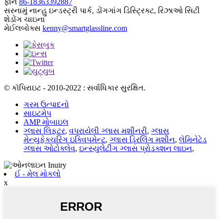
ફોન
86-18363392887
સરનામું
નાન્હુ ઇન્ડસ્ટ્રી પાર્ક, ડોંગગાંગ ડિસ્ટ્રિક્ટ, રિઝાઓ સિટી
શેડોંગ ચાઇના
મેઈલબોક્સ
kenny@smartglassline.com
© કૉપિરાઇટ - 2010-2022 : સર્વાધિકાર સુરક્ષિત.
ગરમ ઉત્પાદનો
સાઇટમેપ
AMP મોબાઇલ
ગ્લાસ લિફ્ટર
,
વપરાયેલી ગ્લાસ મશીનરી
,
ગ્લાસ
મેન્યુફેક્ચરિંગ ઇક્વિપમેન્ટ
,
ગ્લાસ ડ્રિલિંગ મશીન
,
લેમિનેટેડ
ગ્લાસ ઓટોક્લેવ
,
ઇન્સ્યુલેટીંગ ગ્લાસ પ્રોડક્શન લાઇન
,
ઈ - મેલ મોકલો
x