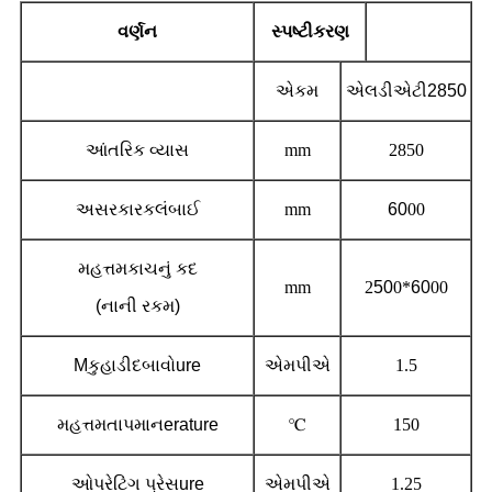
વર્ણન
સ્પષ્ટીકરણ
એકમ
એલડીએટી
28
50
આંતરિક વ્યાસ
mm
2850
અસરકારક
લંબાઈ
mm
60
00
મહત્તમકાચનું કદ
mm
2
50
0*
60
00
(નાની રકમ)
M
કુહાડીદબાવો
ure
એમપીએ
1.5
મહત્તમતાપમાન
erature
℃
150
ઓપરેટિંગ પ્રેસ
ure
એમપીએ
1.25