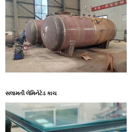
સલામતી લેમિનેટેડ કાચ