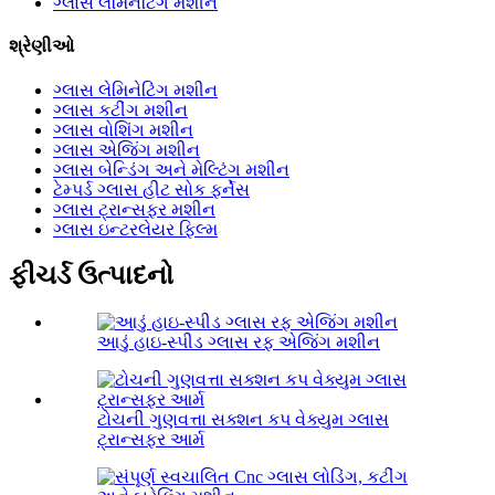
ગ્લાસ લેમિનેટિંગ મશીન
શ્રેણીઓ
ગ્લાસ લેમિનેટિંગ મશીન
ગ્લાસ કટીંગ મશીન
ગ્લાસ વોશિંગ મશીન
ગ્લાસ એજિંગ મશીન
ગ્લાસ બેન્ડિંગ અને મેલ્ટિંગ મશીન
ટેમ્પર્ડ ગ્લાસ હીટ સોક ફર્નેસ
ગ્લાસ ટ્રાન્સફર મશીન
ગ્લાસ ઇન્ટરલેયર ફિલ્મ
ફીચર્ડ ઉત્પાદનો
આડું હાઇ-સ્પીડ ગ્લાસ રફ એજિંગ મશીન
ટોચની ગુણવત્તા સક્શન કપ વેક્યુમ ગ્લાસ
ટ્રાન્સફર આર્મ