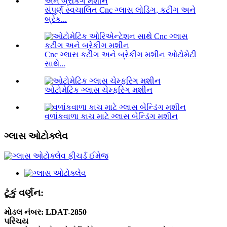
સંપૂર્ણ સ્વચાલિત Cnc ગ્લાસ લોડિંગ, કટીંગ અને
બ્રેક...
Cnc ગ્લાસ કટીંગ અને બ્રેકીંગ મશીન ઓટોમેટી
સાથે...
ઓટોમેટિક ગ્લાસ ચેમ્ફરિંગ મશીન
વળાંકવાળા કાચ માટે ગ્લાસ બેન્ડિંગ મશીન
ગ્લાસ ઓટોક્લેવ
ટૂંકું વર્ણન:
મોડલ નંબર: LDAT-2850
પરિચય