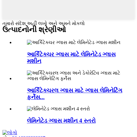
તમારો સંદેશ અહીં લખો અને અમને મોકલો
ઉત્પાદનોની શ્રેણીઓ
આર્કિટેક્ચર ગ્લાસ માટે લેમિનેટેડ ગ્લાસ
મશીન
આર્કિટેક્ચરલ ગ્લાસ માટે ગ્લાસ લેમિનેટિંગ
ફર્નેસ...
લેમિનેટેડ ગ્લાસ મશીન 4 સ્તરો