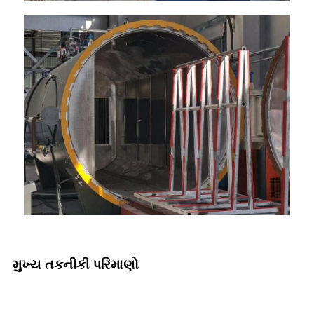
મુખ્ય તકનીકી પરિમાણો