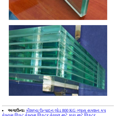
અગાઉના:
કૌશલ્ય ઉત્પાદન લોડ 800 KG ગ્લાસ સક્શન કપ
વેક્યુમ લિફ્ટ વેક્યુમ લિફ્ટર વેચાણ માટે કાચ માટે લિફ્ટર