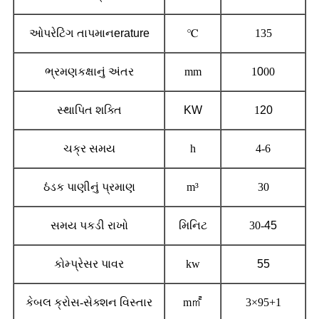
ઓપરેટિંગ તાપમાન
erature
℃
135
ભ્રમણકક્ષાનું અંતર
mm
1
0
00
સ્થાપિત શક્તિ
KW
1
20
ચક્ર સમય
h
4-6
ઠંડક પાણીનું પ્રમાણ
m³
30
સમય પકડી રાખો
મિનિટ
30-
45
કોમ્પ્રેસર પાવર
kw
55
કેબલ ક્રોસ-સેક્શન વિસ્તાર
m
㎡
3×95+1