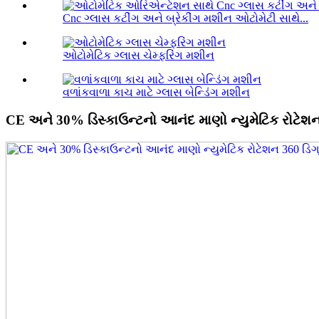
Cnc ગ્લાસ કટીંગ અને બ્રેકીંગ મશીન ઓટોમેટી સાથે...
ઓટોમેટિક ગ્લાસ ચેમ્ફરિંગ મશીન
વળાંકવાળા કાચ માટે ગ્લાસ બેન્ડિંગ મશીન
CE અને 30% ડિસ્કાઉન્ટનો આનંદ માણો ન્યુમેટિક રોટેશન 36