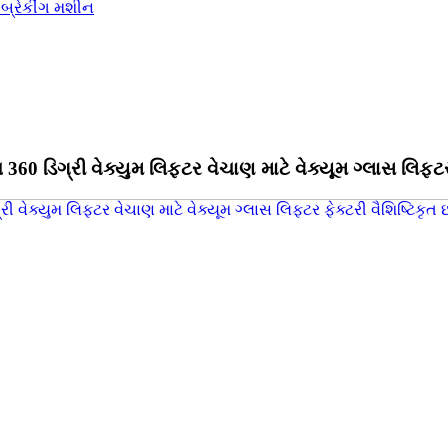
0 ડિગ્રી વેક્યુમ લિફ્ટર વેચાણ માટે વેક્યૂમ ગ્લાસ લિફ્ટર