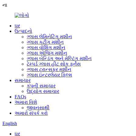
ના
ઘર
ઉત્પાદનો
ગ્લાસ લેમિનેટિંગ મશીન
ગ્લાસ કટીંગ મશીન
ગ્લાસ વોશિંગ મશીન
ગ્લાસ એજિંગ મશીન
ગ્લાસ બેન્ડિંગ અને મેલ્ટિંગ મશીન
ટેમ્પર્ડ ગ્લાસ હીટ સોક ફર્નેસ
ગ્લાસ ટ્રાન્સફર મશીન
ગ્લાસ ઇન્ટરલેયર ફિલ્મ
સમાચાર
કંપની સમાચાર
ઉદ્યોગ સમાચાર
FAQs
અમારા વિશે
જીવનસાથી
અમારો સંપર્ક કરો
English
ઘર