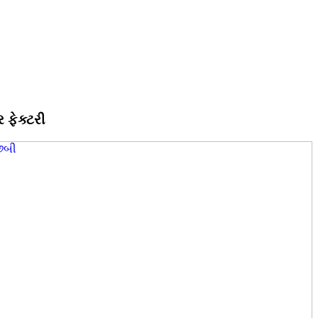
 ફેક્ટરી